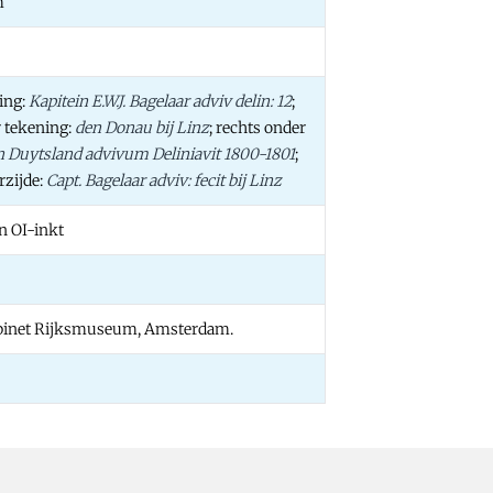
m
ing:
Kapitein E.W.J. Bagelaar adviv delin: 12
;
r tekening:
den Donau bij Linz
; rechts onder
n Duytsland advivum Deliniavit 1800-1801
;
rzijde:
Capt. Bagelaar adviv: fecit bij Linz
n OI-inkt
binet Rijksmuseum, Amsterdam.