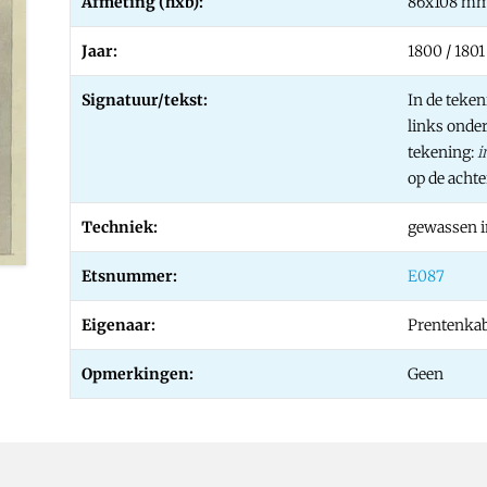
Afmeting (hxb):
86x108 m
Jaar:
1800 / 1801
Signatuur/tekst:
In de teken
links onde
tekening:
i
op de achte
Techniek:
gewassen i
Etsnummer:
E087
Eigenaar:
Prentenka
Opmerkingen:
Geen