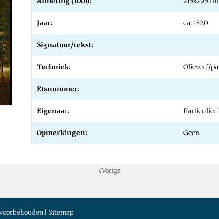
Afmeting (hxb):
215x295 
Jaar:
ca. 1820
Signatuur/tekst:
Techniek:
Olieverf/pa
Etsnummer:
Eigenaar:
Particulier 
Opmerkingen:
Geen
Vorige
n voorbehouden |
Sitemap