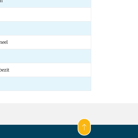
mm
neel
bezit