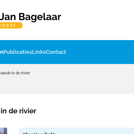
en
Publicaties
Links
Contact
aande in de rivier
n de rivier