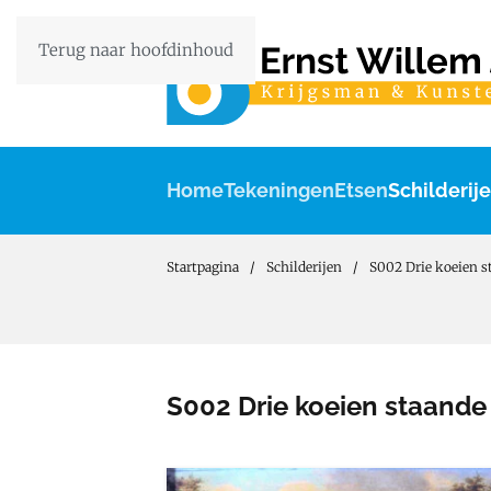
Terug naar hoofdinhoud
Home
Tekeningen
Etsen
Schilderij
Startpagina
Schilderijen
S002 Drie koeien st
S002 Drie koeien staande i