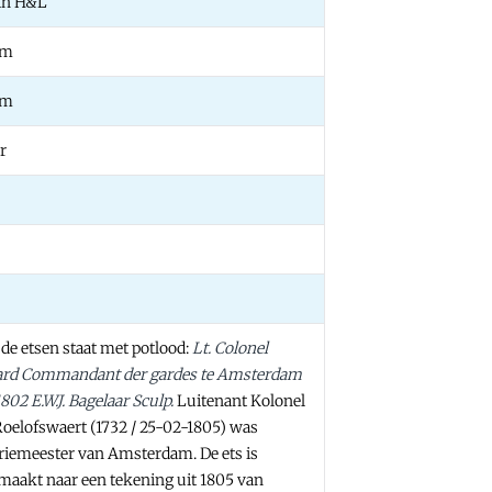
in H&L
mm
mm
r
 de
ets
en
staat
met potlood:
Lt. Colonel
ard Commandant der gardes te Amsterdam
802 E.W.J. Bagelaar Sculp.
Luitenant Kolonel
oelofswaert (1732 / 25-02-1805) was
eriemeester van Amsterdam. De ets is
emaakt naar een tekening uit 1805 van