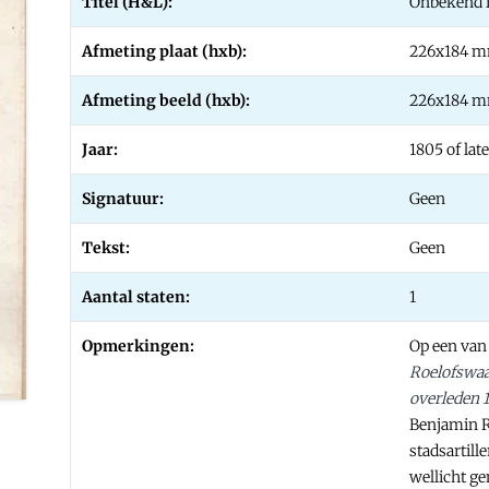
Titel (H&L):
Onbekend 
Afmeting plaat (hxb):
226x184 
Afmeting beeld (hxb):
226x184 
Jaar:
1805 of late
Signatuur:
Geen
Tekst:
Geen
Aantal staten:
1
Opmerkingen:
Op een
van
Roelofswa
overleden 1
Benjamin R
stadsartill
wellicht g