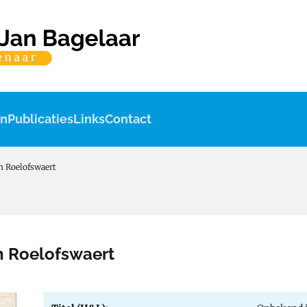
en
Publicaties
Links
Contact
n Roelofswaert
n Roelofswaert