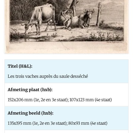
Titel (H&L):
Les trois vaches auprès du saule desséché
Afmeting plaat (hxb):
152x206 mm (1e, 2e en 3e staat); 107x123 mm (4e staat)
Afmeting beeld (hxb):
135x195 mm (1e, 2e en 3e staat); 80x93 mm (4e staat)