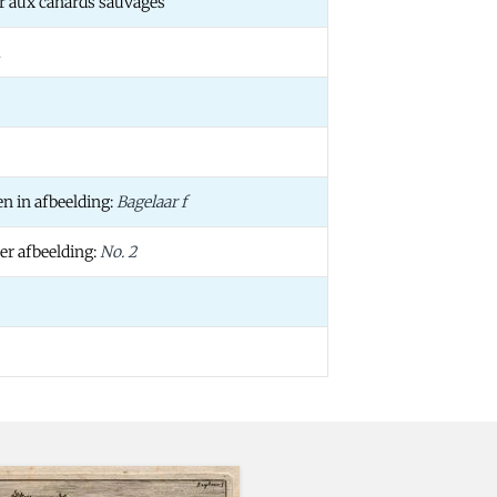
r aux canards sauvages
m
n in afbeelding:
Bagelaar f
er afbeelding:
No. 2