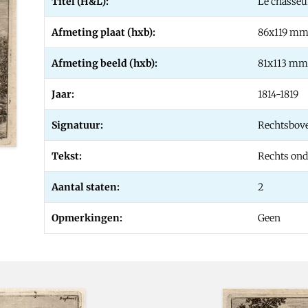
Titel (H&L):
Le chasseu
Afmeting plaat (hxb):
86x119 m
Afmeting beeld (hxb):
81x113 mm
Jaar:
1814-1819
Signatuur:
Rechtsbove
Tekst:
Rechts ond
Aantal staten:
2
Opmerkingen:
Geen