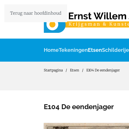
Terug naar hoofdinhoud
Home
Tekeningen
Etsen
Schilderij
Startpagina
Etsen
E104 De eendenjager
E104 De eendenjager